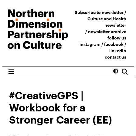
Subscribe to newsletter /
Culture and Health
newsletter
/
newsletter archive
follow us
instagram
/
facebook
/
linkedIn
contact us
#CreativeGPS |
Workbook for a
Stronger Career (EE)