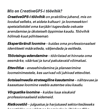
Mis on CreativeGPS-i töövihik?
CreativeGPS-i töövihik
on praktiline juhend, mis on
loodud selleks, et aidata kultuuri- ja loomesektori
spetsialistidel oma karjääri tugevdada oskuste
arendamise ja üksteiselt õppimise kaudu. Töövihik
hõlmab kuut põhiteemat:
Ekspertbrändi loomine
– kuidas oma professionaalset
identiteeti määratleda, väljendada ja esitleda.
Tööotsingu edendamine
– tööriistad et hinnata oma
eesmärke, väärtusi ja turul pakutavaid võimalusi.
Ettevõtlus
– enesehindamine ja planeerimine
loomeinimestele, kes uurivad või juhivad ettevõtet.
Sotsiaalmeedia strateegiline kasutamine
– nähtavuse ja
kaasatuse loomine veebis autentse sisu kaudu.
Võrgustike loomine
– kuidas luua sisukaid
professionaalseid sidemeid.
Ristkoostöö
– julgustus ja harjutused sektoriteüleseks