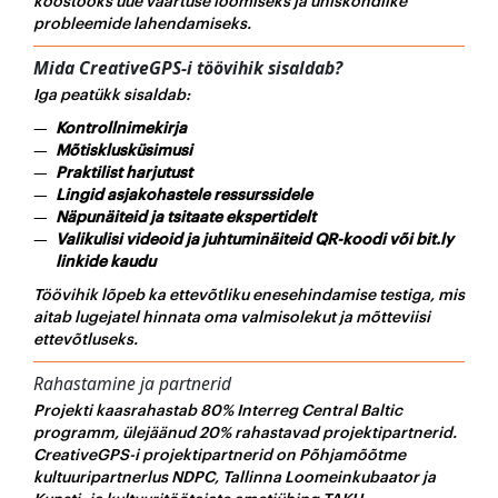
koostööks uue väärtuse loomiseks ja ühiskondlike
probleemide lahendamiseks.
Mida CreativeGPS-i töövihik sisaldab?
Iga peatükk sisaldab:
Kontrollnimekirja
Mõtisklusküsimusi
Praktilist harjutust
Lingid asjakohastele ressurssidele
Näpunäiteid ja tsitaate ekspertidelt
Valikulisi videoid ja juhtuminäiteid QR-koodi või bit.ly
linkide kaudu
Töövihik lõpeb ka ettevõtliku enesehindamise testiga, mis
aitab lugejatel hinnata oma valmisolekut ja mõtteviisi
ettevõtluseks.
Rahastamine ja partnerid
Projekti kaasrahastab 80% Interreg Central Baltic
programm, ülejäänud 20% rahastavad projektipartnerid.
CreativeGPS-i projektipartnerid on Põhjamõõtme
kultuuripartnerlus NDPC, Tallinna Loomeinkubaator ja